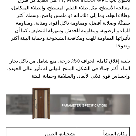
يحتوي باب Fly Proof Indoor WPC على العديد من طرق
معالجة الأسطح، مثل طلاء الفيلم المسطح، والطلاء المتكامل،
وطلاء الجلد، وما إلى ذلك. إنه ذو ملمس واضح، وسمك أكثر
سمكًا، وصلابة أفضل، ومقاومة تآكل أقوى ومتانة، ومقاومة
للماء والرطوبة، ومقاومة للخدش. وسهولة التنظيف، كما أن
تأثيراتها المقاومة للهب ومكافحة الشيخوخة وحماية البيئة أكثر
وضوحًا.
تقنية إغلاق كاملة الحواف 360 درجة، منع شامل من تآكل بخار
الماء. أكثر جمالا في الشكل، المنتج النهائي له تأثير عالي الجودة،
وإحساس قوي ثلاثي الأبعاد، والسلامة وحماية البيئة.
مكان المنشأ
تشجيانغ، الصين