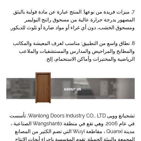
7. ميزات فريدة من نوعها: المنتج عبارة عن مادة قولبة بالبثق
المصهور بدرجة حرارة عالية من مسحوق راتنج البوليمر
ومسحوق الخشب، دون أي غراء أو مواد ضارة أو تلوث للديكور.
8. نطاق واسع من التطبيق: مناسب لغرف المعيشة والمكاتب
والمطابخ والمراحيض والمدارس والمستشفيات والملاعب
الرياضية والمختبرات وأماكن الاستحمام، إلخ.
تشجيانغ وويى Wanlong Doors Industry CO., LTD. تأسست
في عام 2006. وهي تقع في منطقة Wangshanto الصناعية ،
مدينة Quanxi ، مقاطعة Wuyi التي تضم الكثير من المصانع
المجمعة والبيئة الجميلة. تقوم المؤسسة بإجراء أبحاث الإنتاج