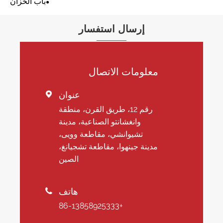
باب الخزان
إرسال استفسار
معلومات الاتصال
عنوان

رقم 12، طريق القرن، منطقة
وانغشانتو الصناعية، مدينة
تشيوانشي، مقاطعة وويى،
مدينة جينهوا، مقاطعة تشجيانغ،
الصين
هاتف

+86-13858925333