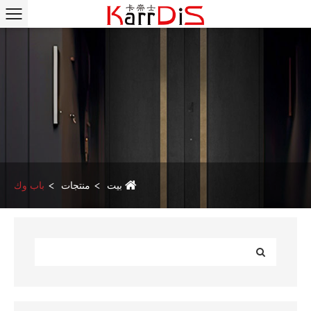
بيت
منتجات
باب وك