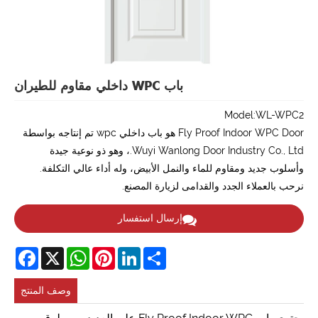
باب WPC داخلي مقاوم للطيران
Model:WL-WPC2
Fly Proof Indoor WPC Door هو باب داخلي wpc تم إنتاجه بواسطة
Wuyi Wanlong Door Industry Co., Ltd.، وهو ذو نوعية جيدة
وأسلوب جديد ومقاوم للماء والنمل الأبيض، وله أداء عالي التكلفة.
نرحب بالعملاء الجدد والقدامى لزيارة المصنع.
إرسال استفسار
acebook
WhatsApp
X
Pinterest
LinkedIn
Share
وصف المنتج